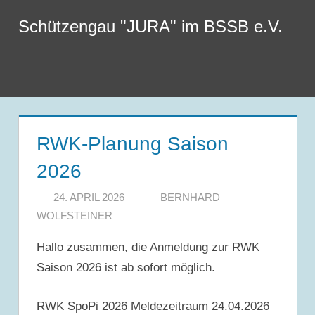
Zum
Schützengau "JURA" im BSSB e.V.
Inhalt
springen
Menu
RWK-Planung Saison
2026
24. APRIL 2026
BERNHARD
WOLFSTEINER
Hallo zusammen, die Anmeldung zur RWK
Saison 2026 ist ab sofort möglich.
RWK SpoPi 2026 Meldezeitraum 24.04.2026