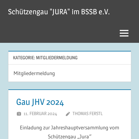
Zum
Schützengau "JURA" im BSSB e.V.
Inhalt
springen
Menu
KATEGORIE:
MITGLIEDERMELDUNG
Mitgliedermeldung
Gau JHV 2024
11. FEBRUAR 2024
THOMAS FERSTL
Einladung zur Jahreshauptversammlung vom
Schützengau „Jura“