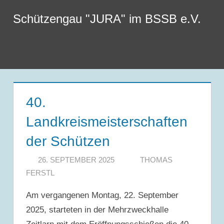
Zum
Schützengau "JURA" im BSSB e.V.
Inhalt
springen
Menu
40.
Landkreismeisterschaften
der Schützen
26. SEPTEMBER 2025
THOMAS
FERSTL
Am vergangenen Montag, 22. September
2025, starteten in der Mehrzweckhalle