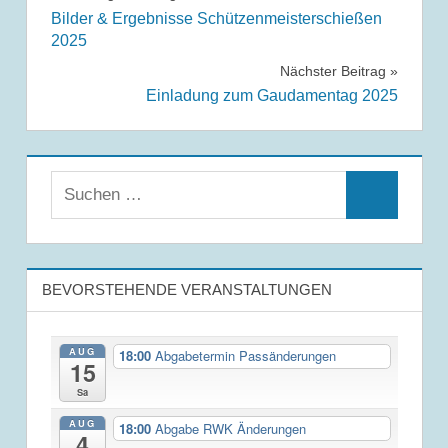
Bilder & Ergebnisse Schützenmeisterschießen
Navigation
2025
Nächster Beitrag
Einladung zum Gaudamentag 2025
Suchen
Suchen
nach:
BEVORSTEHENDE VERANSTALTUNGEN
AUG
18:00
Abgabetermin Passänderungen
15
Sa
AUG
18:00
Abgabe RWK Änderungen
4