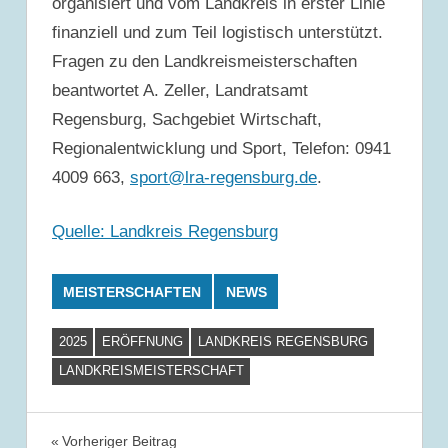
organisiert und vom Landkreis in erster Linie
finanziell und zum Teil logistisch unterstützt.
Fragen zu den Landkreismeisterschaften
beantwortet A. Zeller, Landratsamt
Regensburg, Sachgebiet Wirtschaft,
Regionalentwicklung und Sport, Telefon: 0941
4009 663,
sport@lra-regensburg.de
.
Quelle: Landkreis Regensburg
MEISTERSCHAFTEN
NEWS
2025
ERÖFFNUNG
LANDKREIS REGENSBURG
LANDKREISMEISTERSCHAFT
Beitrags-
Vorheriger Beitrag