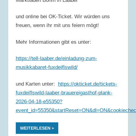
Marktladen Böhm in Laaber
und online bei OK-Ticket. Wir würden uns
freuen, wenn ihr mit uns feiern mögt!
Mehr Informationen gibt es unter:
https://tell-laaber.de/einladung-zum-
musikkabaret-fuxdeiflswild/
und Karten unter:
https://okticket.de/tickets-
fuxdeiflswild-laaber-brauereigasthof-plank-
2026-04-18-e55350?
event_id=55350&startReset=ON&dl=ON&cookiechec
WEITERLESEN