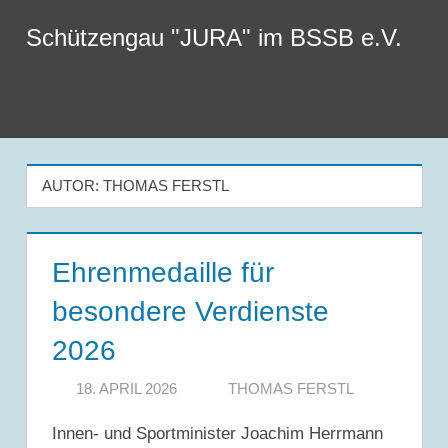
Zum
Schützengau "JURA" im BSSB e.V.
Inhalt
springen
Menu
AUTOR:
THOMAS FERSTL
Ehrenmedaille für
besondere Verdienste
2026
18. APRIL 2026
THOMAS FERSTL
Innen- und Sportminister Joachim Herrmann