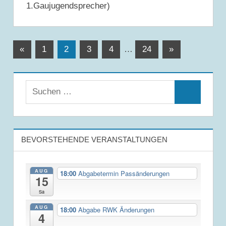
1.Gaujugendsprecher)
Beitragsnavigation
Vorherige
Nächste
«
1
2
3
4
…
24
»
Beiträge
Beiträge
Suchen
Suchen
nach:
BEVORSTEHENDE VERANSTALTUNGEN
AUG
18:00
Abgabetermin Passänderungen
15
Sa
AUG
18:00
Abgabe RWK Änderungen
4