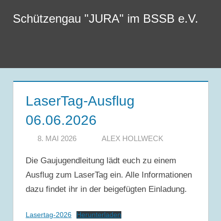
Zum
Schützengau "JURA" im BSSB e.V.
Inhalt
springen
Menu
LaserTag-Ausflug
06.06.2026
8. MAI 2026
ALEX HOLLWECK
Die Gaujugendleitung lädt euch zu einem
Ausflug zum LaserTag ein. Alle Informationen
dazu findet ihr in der beigefügten Einladung.
Lasertag-2026
Herunterladen