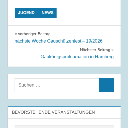
JUGEND
NEWS
Beitrags-
Vorheriger Beitrag
nächste Woche Gauschützenfest – 19/2026
Navigation
Nächster Beitrag
Gaukönigsproklamation in Hamberg
Suchen
Suchen
nach:
BEVORSTEHENDE VERANSTALTUNGEN