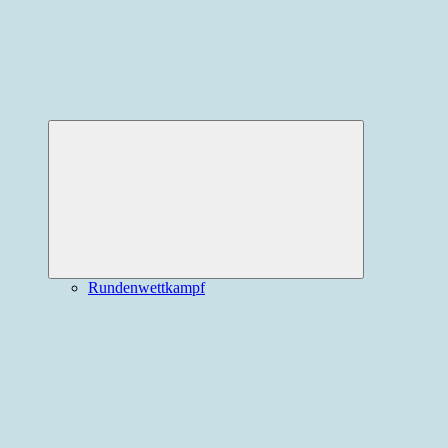
Expand
child
menu
Rundenwettkampf