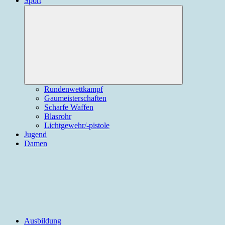
Sport
Expand
child
menu
Rundenwettkampf
Gaumeisterschaften
Scharfe Waffen
Blasrohr
Lichtgewehr/-pistole
Jugend
Damen
Ausbildung