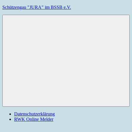
Zum
Schützengau "JURA" im BSSB e.V.
Inhalt
springen
Der
Juragau
verbindet
die
Schützen
im
ehemaligen
Landkreis
Menu
Parsberg
Datenschutzerklärung
RWK Online Melder