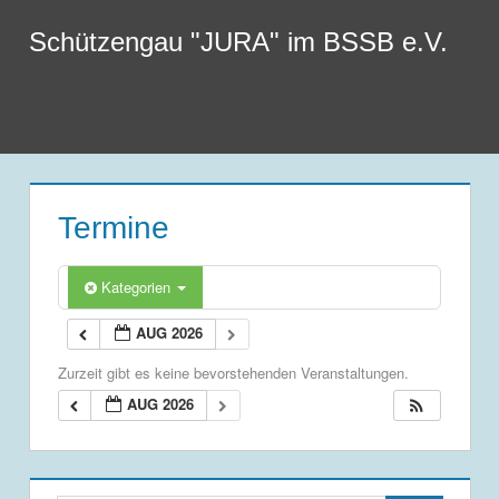
Zum
Schützengau "JURA" im BSSB e.V.
Inhalt
springen
Menu
Termine
Kategorien
AUG 2026
Zurzeit gibt es keine bevorstehenden Veranstaltungen.
AUG 2026